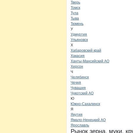
Тверь
Томск
Тула
Тыва
Тюмень
У
Удмуртия
Ульяновск
Х
Хабаровский край
Хакасия
Ханты-Мансийский АО
Херсон
Ч
Челябинск
Чечня
Чувашия
Чукотский АО
Ю
Южно-Сахалинск
Я
Якутия
Ямало-Ненецкий АО
Ярославль
Рынок зерна, муки, к