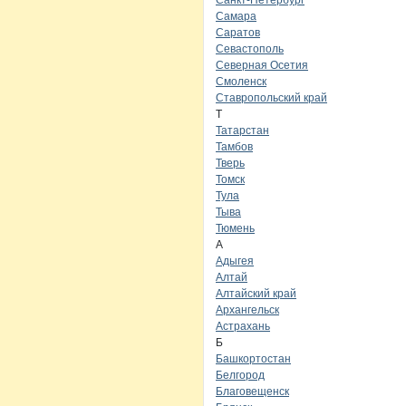
Санкт-Петербург
Самара
Саратов
Севастополь
Северная Осетия
Смоленск
Ставропольский край
Т
Татарстан
Тамбов
Тверь
Томск
Тула
Тыва
Тюмень
А
Адыгея
Алтай
Алтайский край
Архангельск
Астрахань
Б
Башкортостан
Белгород
Благовещенск