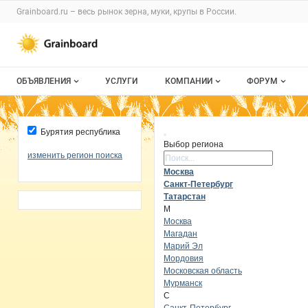
Раздел навигации по сайту grainboard.
Grainboard.ru – весь
рынок зерна, муки, крупы
в России.
Авторизация и меню пользователя
Навигация по разделам сайта grainboard.ru
ОБЪЯВЛЕНИЯ
УСЛУГИ
КОМПАНИИ
ФОРУМ
Все объявления
О каталоге компаний
Все темы
Бурятия республика
Мои объявления
Каталог компаний
Избранные
Выбор региона
изменить регион поиска
Поиск ре
Моя компания
С моим уча
Москва
Санкт-Петербург
Платное размещение
Татарстан
М
Москва
Магадан
Марий Эл
Мордовия
Московская область
Мурманск
С