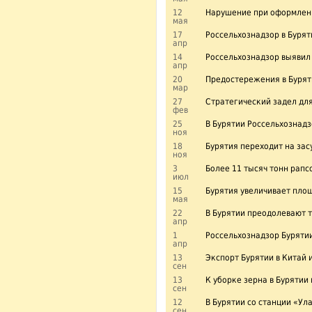
12
Нарушение при оформлени
мая
17
Россельхознадзор в Бурят
апр
14
Россельхознадзор выявил 
апр
20
Предостережения в Бурят
мар
27
Стратегический задел дл
фев
25
В Бурятии Россельхознад
ноя
18
Бурятия переходит на зас
ноя
3
Более 11 тысяч тонн рапс
июл
15
Бурятия увеличивает площ
мая
22
В Бурятии преодолевают т
апр
1
Россельхознадзор Буряти
апр
13
Экспорт Бурятии в Китай 
сен
13
К уборке зерна в Бурятии
сен
12
В Бурятии со станции «Ул
сен