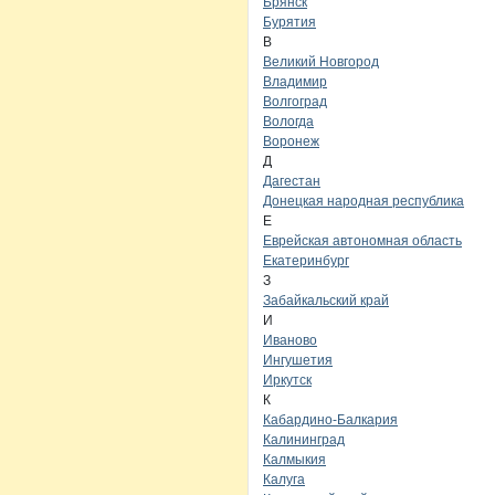
Брянск
Бурятия
В
Великий Новгород
Владимир
Волгоград
Вологда
Воронеж
Д
Дагестан
Донецкая народная республика
Е
Еврейская автономная область
Екатеринбург
З
Забайкальский край
И
Иваново
Ингушетия
Иркутск
К
Кабардино-Балкария
Калининград
Калмыкия
Калуга