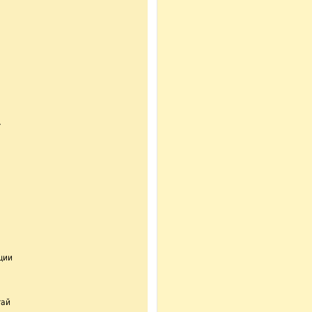
»
ции
тай