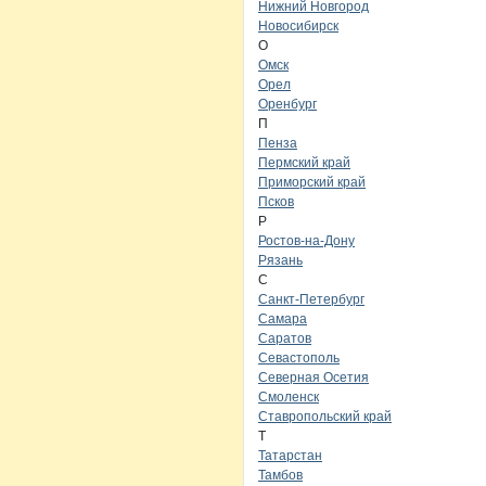
Нижний Новгород
Новосибирск
О
Омск
Орел
Оренбург
П
Пенза
Пермский край
Приморский край
Псков
Р
Ростов-на-Дону
Рязань
С
Санкт-Петербург
Самара
Саратов
Севастополь
Северная Осетия
Смоленск
Ставропольский край
Т
Татарстан
Тамбов