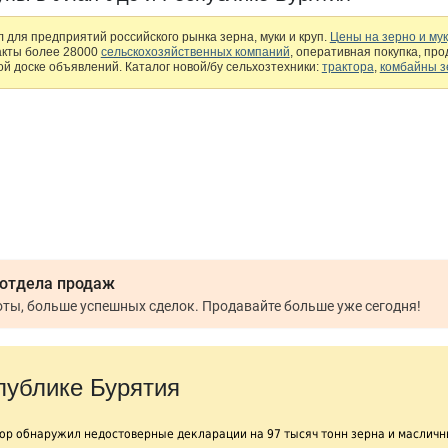
 для предприятий российского рынка зерна, муки и круп.
Цены на зерно и му
акты более 28000
сельскохозяйственных компаний
, оперативная покупка, пр
й доске объявлений. Каталог новой/бу сельхозтехники:
трактора
,
комбайны з
 отдела продаж
Меньше рутинной работы, больше успешных сделок. Продавайте больше уже сегодня!
публике Бурятия
зор обнаружил недостоверные декларации на 97 тысяч тонн зерна и маслич