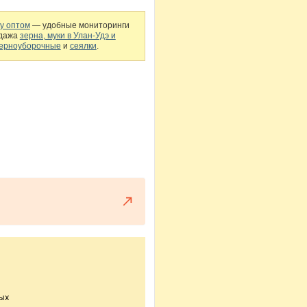
ку оптом
— удобные мониторинги
одажа
зерна, муки в Улан-Удэ и
ерноуборочные
и
сеялки
.
ных