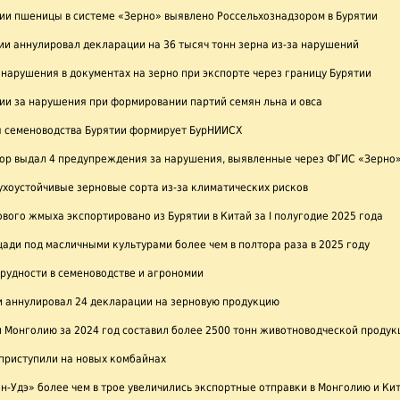
и пшеницы в системе «Зерно» выявлено Россельхознадзором в Бурятии
ии аннулировал декларации на 36 тысяч тонн зерна из-за нарушений
нарушения в документах на зерно при экспорте через границу Бурятии
ии за нарушения при формировании партий семян льна и овса
я семеноводства Бурятии формирует БурНИИСХ
зор выдал 4 предупреждения за нарушения, выявленные через ФГИС «Зерно
ухоустойчивые зерновые сорта из-за климатических рисков
ового жмыха экспортировано из Бурятии в Китай за I полугодие 2025 года
ади под масличными культурами более чем в полтора раза в 2025 году
рудности в семеноводстве и агрономии
и аннулировал 24 декларации на зерновую продукцию
и Монголию за 2024 год составил более 2500 тонн животноводческой продук
 приступили на новых комбайнах
ан-Удэ» более чем в трое увеличились экспортные отправки в Монголию и Ки