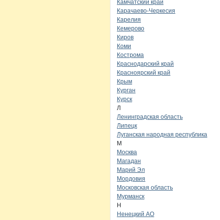
Камчатский край
Карачаево-Черкесия
Карелия
Кемерово
Киров
Коми
Кострома
Краснодарский край
Красноярский край
Крым
Курган
Курск
Л
Ленинградская область
Липецк
Луганская народная республика
М
Москва
Магадан
Марий Эл
Мордовия
Московская область
Мурманск
Н
Ненецкий АО